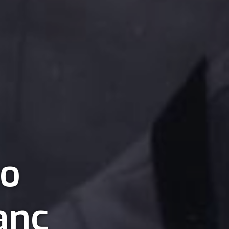
co
anc