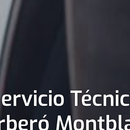
ervicio Técni
rberó Montbl